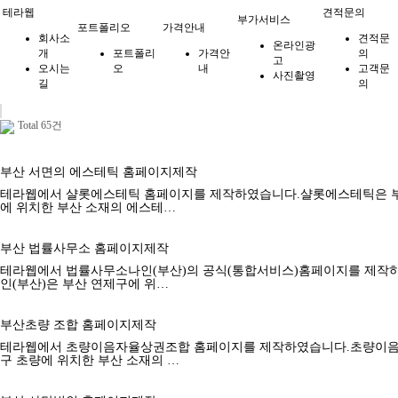
테라웹
견적문의
부가서비스
포트폴리오
가격안내
회사소
견적문
온라인광
개
포트폴리
가격안
의
고
오시는
오
내
고객문
사진촬영
길
의
Total 65건
부산 서면의 에스테틱 홈페이지제작
테라웹에서 샬롯에스테틱 홈페이지를 제작하였습니다.샬롯에스테틱은 부
에 위치한 부산 소재의 에스테…
부산 법률사무소 홈페이지제작
테라웹에서 법률사무소나인(부산)의 공식(통합서비스)홈페이지를 제작
인(부산)은 부산 연제구에 위…
부산초량 조합 홈페이지제작
테라웹에서 초량이음자율상권조합 홈페이지를 제작하였습니다.초량이음
구 초량에 위치한 부산 소재의 …