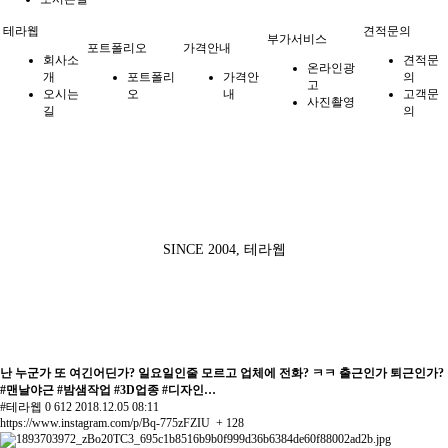
테라웹
견적문의
부가서비스
포트폴리오
가격안내
회사소
견적문
온라인광
개
포트폴리
가격안
의
고
오시는
오
내
고객문
사진촬영
길
의
제작스토리
SINCE 2004, 테라웹
난 누군가 또 여긴어딘가? 일요일인줄 모르고 업체에 전화? ㅋㅋ 출근인가 퇴근인가?
#맨날야근 #밤샘작업 #3D업종 #디자인…
#테라웹
0
612
2018.12.05 08:11
https://www.instagram.com/p/Bq-775zFZIU
+ 128